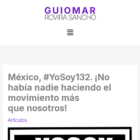
Ir
al
contenido
Menú
México, #YoSoy132. ¡No
había nadie haciendo el
movimiento más
que nosotros!
Artículos