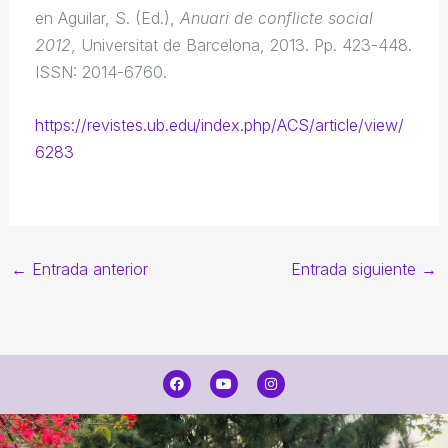
en Aguilar, S. (Ed.),
Anuari de conflicte social
2012
, Universitat de Barcelona, 2013. Pp. 423-448.
ISSN: 2014-6760.
https://revistes.ub.edu/index.php/ACS/article/view/
6283
←
Entrada anterior
Entrada siguiente
→
F
Y
I
a
o
n
c
u
s
e
t
t
b
u
a
o
b
g