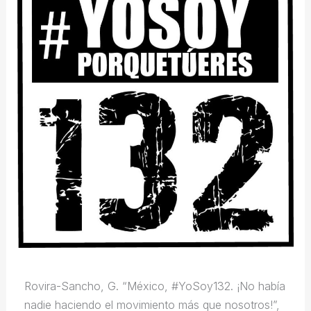
Rovira-Sancho, G. “México, #YoSoy132. ¡No había
nadie haciendo el movimiento más que nosotros!”,