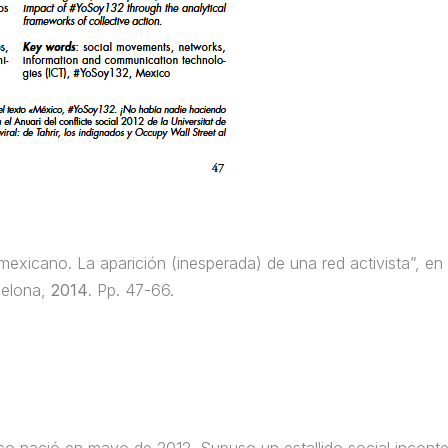
xicano. La aparición (inesperada) de una red activista”, en
celona,
2014
. Pp. 47-66.
 nació en mayo de 2012. Supuso un estallido social inconten