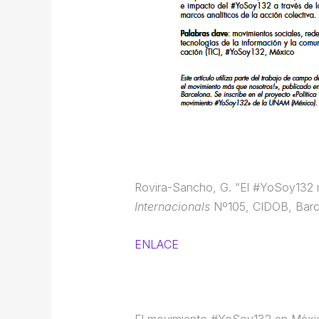
Rovira-Sancho, G. “El #YoSoy132 me
Internacionals
Nº105, CIDOB, Bar
ENLACE
El movimiento #YoSoy132 en México