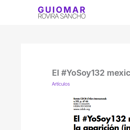
Ir
al
contenido
El #YoSoy132 mexica
Artículos