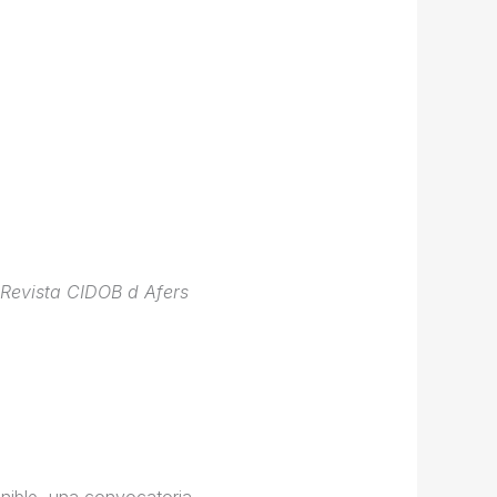
Revista CIDOB d Afers
ible, una convo­catoria